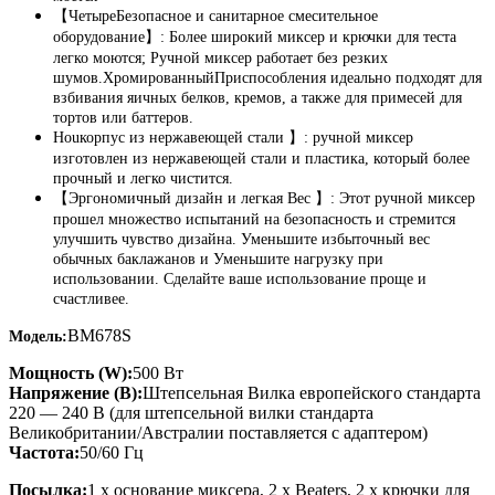
【Четыре
Безопасное и санитарное смесительное
оборудование
】: Более широкий миксер и крючки для теста
легко моются; Ручной миксер работает без резких
шумов.
Хромированный
Приспособления идеально подходят для
взбивания яичных белков, кремов, а также для примесей для
тортов или баттеров.
Houкорпус из нержавеющей стали 】: ручной миксер
изготовлен из нержавеющей стали и пластика, который более
прочный и легко чистится.
【Эргономичный дизайн и легкая Вес 】: Этот ручной миксер
прошел множество испытаний на безопасность и стремится
улучшить чувство дизайна. Уменьшите избыточный вес
обычных баклажанов и Уменьшите нагрузку при
использовании. Сделайте ваше использование проще и
счастливее.
BM678S
Модель:
Мощность (W):
500 Вт
Напряжение (В):
Штепсельная Вилка европейского стандарта
220 — 240 В (для штепсельной вилки стандарта
Великобритании/Австралии поставляется с адаптером)
Частота:
50/60 Гц
Посылка:
1 x основание миксера, 2 x Beaters, 2 x крючки для