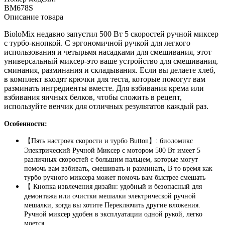
BM678S
Описание товара
BioloMix недавно запустил 500 Вт 5 скоростей ручной миксер
с турбо-кнопкой. С эргономичной ручкой для легкого
использования и четырьмя насадками для смешивания, этот
универсальный миксер-это ваше устройство для смешивания,
сминания, разминания и складывания. Если вы делаете хлеб,
в комплект входят крючки для теста, которые помогут вам
разминать ингредиенты вместе. Для взбивания крема или
взбивания яичных белков, чтобы сложить в рецепт,
используйте венчик для отличных результатов каждый раз.
Особенности:
【Пять настроек скорости и турбо Button】: биоломикс
Электрический Ручной Миксер с мотором 500 Вт имеет 5
различных скоростей с большим пальцем, которые могут
помочь вам взбивать, смешивать и разминать, В то время как
турбо ручного миксера может помочь вам быстрее смешать
【 Кнопка извлечения дизайн: удобный и безопасный для
демонтажа или очистки мешалки электрической ручной
мешалки, когда вы хотите Переключить другие вложения.
Ручной миксер удобен в эксплуатации одной рукой, легко
моется