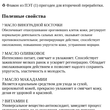
♻️ Флакон из ПЭТ (1) пригоден для вторичной переработки.
Полезные свойства
? МАСЛО ВИНОГРАДНОЙ КОСТОЧКИ
Обеспечивает отшелушивание ороговевших клеток кожи, регулирует
нормальную деятельность сальных желез, оказывает сильное
противовоспалительное, регенерирующее действие, способствует
омоложению, повышению упругости кожи, устранению морщин.
? МАСЛО ОЛИВКОВОЕ
Интенсивно питает, смягчает и увлажняет. Способствует
заживление мелких ранок и ускоряет регенерацию. Обладает
омолаживающим действием и позволяет надолго сохранить
упругость, эластичность и молодость.
? МАСЛО МАКАДАМИИ
Является идеальным средством для ухода за сухой,
шероховатой кожей, прекрасно увлажняет и смягчает кожу,
делая ее здоровой и красивой.
? ВИТАМИН Е
Универсальное вещество-антиоксидант, замедляет процесс
старения клеток из-за окисления, улучшает их питание.