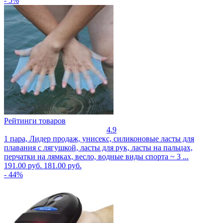
- 5%
Рейтинги товаров
4.9
1 пара, Лидер продаж, унисекс, силиконовые ласты для
плавания с лягушкой, ласты для рук, ласты на пальцах,
перчатки на лямках, весло, водные виды спорта ~ 3 ...
191.00 руб.
181.00 руб.
- 44%