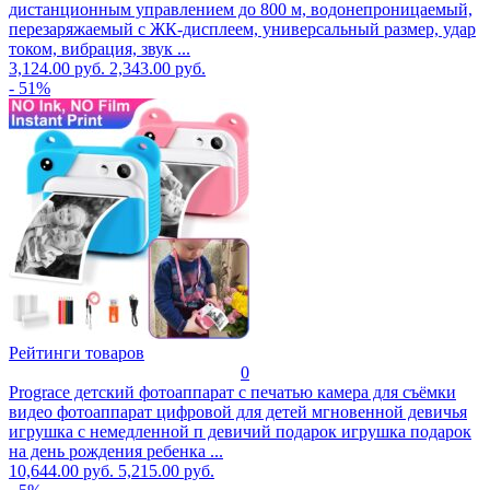
дистанционным управлением до 800 м, водонепроницаемый,
перезаряжаемый с ЖК-дисплеем, универсальный размер, удар
током, вибрация, звук ...
3,124.00 руб.
2,343.00 руб.
- 51%
Рейтинги товаров
0
Prograce детский фотоаппарат с печатью камера для съёмки
видео фотоаппарат цифровой для детей мгновенной девичья
игрушка с немедленной п девичий подарок игрушка подарок
на день рождения ребенка ...
10,644.00 руб.
5,215.00 руб.