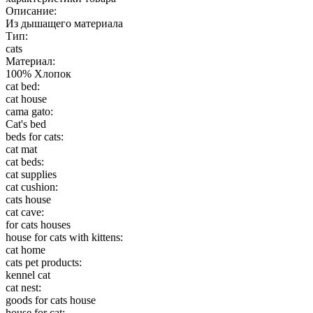
Описание:
Из дышащего материала
Тип:
cats
Материал:
100% Хлопок
cat bed:
cat house
cama gato:
Cat's bed
beds for cats:
cat mat
cat beds:
cat supplies
cat cushion:
cats house
cat cave:
for cats houses
house for cats with kittens:
cat home
cats pet products:
kennel cat
cat nest:
goods for cats house
house for cat: