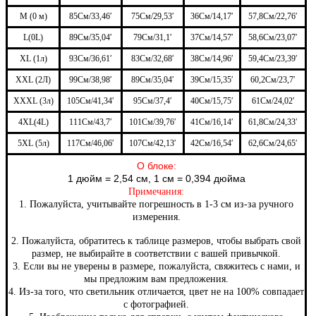
М (0 м)
85
См/33,46′
75
См/29,53′
36
См/14,17′
57,8
См/22,76′
L(0L)
89
См/35,04′
79
См/31,1′
37
См/14,57′
58,6
См/23,07′
XL (1л)
93
См/36,61′
83
См/32,68′
38
См/14,96′
59,4
См/23,39′
XXL (2Л)
99
См/38,98′
89
См/35,04′
39
См/15,35′
60,2
См/23,7′
XXXL (3л)
105
См/41,34′
95
См/37,4′
40
См/15,75′
61
См/24,02′
4XL(4L)
111
См/43,7′
101
См/39,76′
41
См/16,14′
61,8
См/24,33′
5XL (5л)
117
См/46,06′
107
См/42,13′
42
См/16,54′
62,6
См/24,65′
О блоке:
1 дюйм = 2,54 см, 1 см = 0,394 дюйма
Примечания:
1. Пожалуйста, учитывайте погрешность в 1-3 см из-за ручного
измерения.
2. Пожалуйста, обратитесь к таблице размеров, чтобы выбрать свой
размер, не выбирайте в соответствии с вашей привычкой.
3. Если вы не уверены в размере, пожалуйста, свяжитесь с нами, и
мы предложим вам предложения.
4. Из-за того, что светильник отличается, цвет не на 100% совпадает
с фотографией.