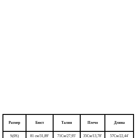
Размер
Бюст
Талия
Плечо
Длина
S(0S)
81 см/31,89′
71
См/27,95′
35
См/13,78′
57
См/22,44′