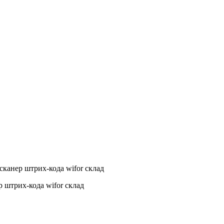
анер штрих-кода wifor склад
штрих-кода wifor склад