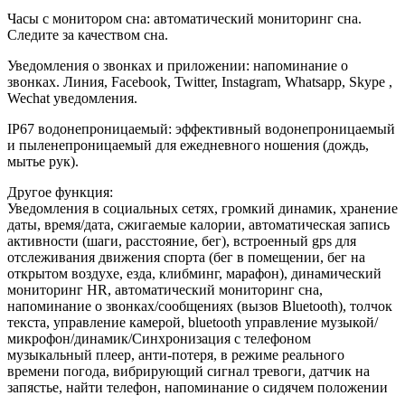
Часы с монитором сна: автоматический мониторинг сна.
Следите за качеством сна.
Уведомления о звонках и приложении: напоминание о
звонках. Линия, Facebook, Twitter, Instagram, Whatsapp, Skype ,
Wechat уведомления.
IP67 водонепроницаемый: эффективный водонепроницаемый
и пыленепроницаемый для ежедневного ношения (дождь,
мытье рук).
Другое функция:
Уведомления в социальных сетях, громкий динамик, хранение
даты, время/дата, сжигаемые калории, автоматическая запись
активности (шаги, расстояние, бег), встроенный gps для
отслеживания движения спорта (бег в помещении, бег на
открытом воздухе, езда, клибминг, марафон), динамический
мониторинг HR, автоматический мониторинг сна,
напоминание о звонках/сообщениях (вызов Bluetooth), толчок
текста, управление камерой, bluetooth управление музыкой/
микрофон/динамик/Синхронизация с телефоном
музыкальный плеер, анти-потеря, в режиме реального
времени погода, вибрирующий сигнал тревоги, датчик на
запястье, найти телефон, напоминание о сидячем положении